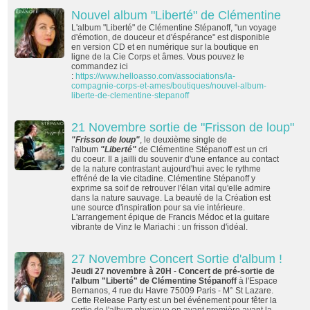
Nouvel album "Liberté" de Clémentine
L'album "Liberté" de Clémentine Stépanoff, "un voyage
d'émotion, de douceur et d'éspérance" est disponible
en version CD et en numérique sur la boutique en
ligne de la Cie Corps et âmes. Vous pouvez le
commandez ici
:
https://www.helloasso.com/associations/la-
compagnie-corps-et-ames/boutiques/nouvel-album-
liberte-de-clementine-stepanoff
21 Novembre sortie de "Frisson de loup"
"Frisson de loup"
, le deuxième single de
l'album
"Liberté"
de Clémentine Stépanoff est un cri
du coeur. Il a jailli du souvenir d'une enfance au contact
de la nature contrastant aujourd'hui avec le rythme
effréné de la vie citadine. Clémentine Stépanoff y
exprime sa soif de retrouver l'élan vital qu'elle admire
dans la nature sauvage. La beauté de la Création est
une source d'inspiration pour sa vie intérieure.
L'arrangement épique de Francis Médoc et la guitare
vibrante de Vinz le Mariachi : un frisson d'idéal.
27 Novembre Concert Sortie d'album !
Jeudi 27 novembre à 20H
-
Concert de pré-sortie de
l'album "Liberté" de Clémentine Stépanoff
à l'Espace
Bernanos, 4 rue du Havre 75009 Paris - M° St Lazare.
Cette Release Party est un bel événement pour fêter la
sortie de l'album physique en avant première avant la