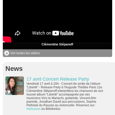
Clémentine Stépanoff
Voir toutes les vidéos
News
17 avril Concert Release Party
Vendredi 17 avril à 20h - Concert de sortie de l'album
"Liberté" - Release Party à l'Auguste Théâtre Paris 11e.
Clémentine Stépanoff interprètera les chansons de son
nouvel album "Liberté" accompagnée par ses
musiciens Vinz le Mariachi, guitariste, Vincent Ahn
pianiste, Jonathan David aux percussions, Sophie
Pellissié du Rausas au violoncelle. Réservez sur :
Helloasso
ou Billetreduc