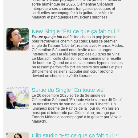
sortie numérique de 2026. Clémentine Stépanoff
interprètera ses chansons françaises poétiques et
spirituelles accompagnée à la guitare par Vinz le
Mariachi et par quelques musiciens surprises...
New Single "Est-ce que ça fait oui ?"
Est-ce que ça fait oui ?
Une chanson pop joyeuse
pour retrouver le chemin du cœur.
Dans ce premier
single de l'album "Liberté"
, réalisé avec Francis Médoc,
Clémentine Stépanoff nous invite à une plongée
intérieure. Sous la légèreté pop des guitares de Vinz
Le Mariachi, cette chanson sonne comme une recette
de bonheur. Quand on a des antennes hypersensibles,
on ressent parfois très fort les désirs des autres et plus
difficilement les siens. Écouter son cœur profond
devient un chemin de vérité libérateur.
Sortie du Single "En toute vie"
Le 26 décembre 2025 sortie du 3e single de
Clémentine Stépanoff "En toute vie le silence dit Dieu"
un des dix titres de son nouvel album "Liberté". Un
lumineux poème de Patrice de la Tour du Pin mis en
musique et interprété par Clémentine, arrangé par
Francis Médoc et accompagné à la guitare par Vinz le
Mariachi.
Clip studio "Est-ce que ça fait oui ?"